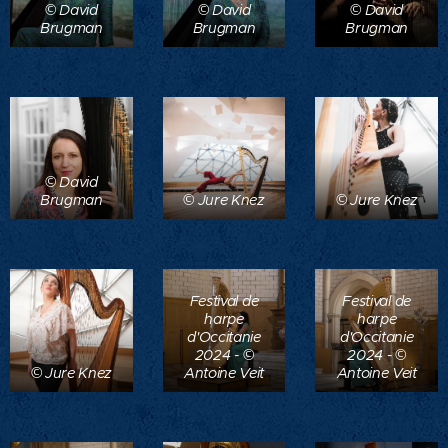
© David
© David
© David
Brugman
Brugman
Brugman
© David
Brugman
© Jure Knez
© Jure Knez
Festival de
Festival de
harpe
harpe
d'Occitanie
d'Occitanie
2024 - ©
2024 - ©
© Jure Knez
Antoine Veit
Antoine Veit