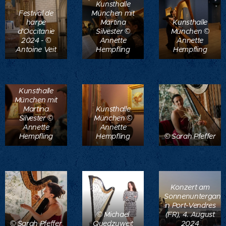
Kunsthalle
Festival de
München mit
harpe
Martina
Kunsthalle
d'Occitanie
Silvester ©
München ©
2024 - ©
Annette
Annette
Antoine Veit
Hempfling
Hempfling
Kunsthalle
München mit
Martina
Kunsthalle
Silvester ©
München ©
Annette
Annette
Hempfling
Hempfling
© Sarah Pfeffer
Konzert am
Sonnenuntergang
in Port-Vendres
© Michael
(FR), 4. August
© Sarah Pfeffer
Quedzuweit
2024