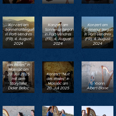
Konzert am
Konzert am
Konzert am
Sonnenuntergang
Sonnenuntergang
Sonnenuntergang
in Port-Vendres
in Port-Vendres
in Port-Vendres
(FR), 4. August
(FR), 4. August
(FR), 4. August
2024
2024
2024
Konzert "Nuit
des étoiles" in
Moissac am
20. Juli 2025
Konzert "Nuit
mit dem
des étoiles" in
Storyteller
Moissac am
© Yoann
Didier Belloc
20. Juli 2025
Albert-Blaise