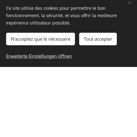
Ce site utilise des cookies pour permettre le bon
fonctionnement, la sécurité, et vous offrir la meilleure
expérience utilisateur possible.
N'acceptez que le nécessaire
Tout accepter
Erweiterte Einstellungen öffnen
Das Harfenmagazin Harp Column hat
die beste Note zu Memories gegeben !
Der Trailer von "Memories" und der Single "Waterfall
under Ancient Stars" aus der CD "Memories" sind online !