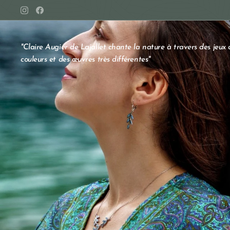
"Claire Augier de Lajallet chante la nature à travers des jeux 
couleurs et des œuvres très différentes"